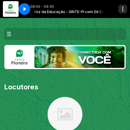
08:00 - 09:30
m Gil Costa
A Voz da Educação - SINTE-PI com Gil Costa
Locutores