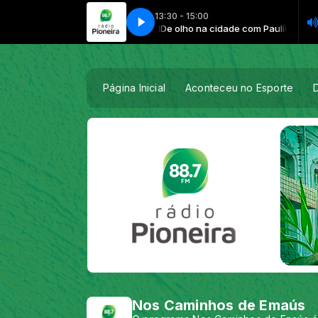
13:30 - 15:00
 na cidade com Paulílio Daniel
De olho na cidade com Paulílio Daniel
Página Inicial
Aconteceu no Esporte
Nos Caminhos de Emaús