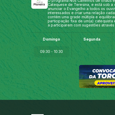
O programa Nos Caminhos de Enaús é
Catequese de Teresina, e está sob a
anunciar o Evangelho a todos os ouvin
interessados e criar uma relação cada
contém uma grade múltipla e equilibrad
participação fixa de um(a) catequista
a participarem com sugestões atravé
Domingo
Segunda
09:30 - 10:30